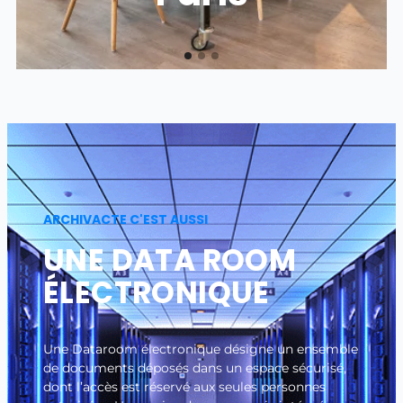
ARCHIVACTE C'EST AUSSI
UNE DATA ROOM
ÉLECTRONIQUE
Une Dataroom électronique désigne un ensemble
de documents déposés dans un espace sécurisé,
dont l’accès est réservé aux seules personnes