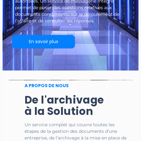
autorisées. Un service de messagerie intégré
permet de poser des questions relatives aux
documents consultés ou sur le déroulement de
l’affaire et de consulter les réponses.
En savoir plus
A PROPOS DE NOUS
De l'archivage
à la Solution
Un service complet qui couvre toutes les
étapes de la gestion des documents d’une
entreprise, de l’archivage à la mise en place de